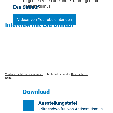
folgenden Video über ihre Erfahrungen mit
Antisemitismus:
Eva Umlauf
Videos von YouTube einbinden
Interview mit Eva Umlauf
YouTube nicht mehr einbinden
–
Mehr Infos auf der
Datenschutz-
Seite
.
Download
Ausstellungstafel
»Nirgendwo frei von Antisemitismus –